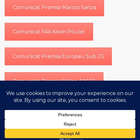
Comunicat Premsa Marcos Sanza
Comunicat FAA Kevin Poulet
Comunicat Premsa Europeu Sub 23
Comunicat Premsa Miting AASSE
Comunicat Premsa Presentació Equipacions
Copyright (c) 2022 Federació Andorrana d'Atletisme.